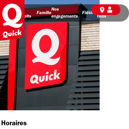
Nos
Nos
BD pour
Famille
Fidélité
produits
engagements
tous
Horaires