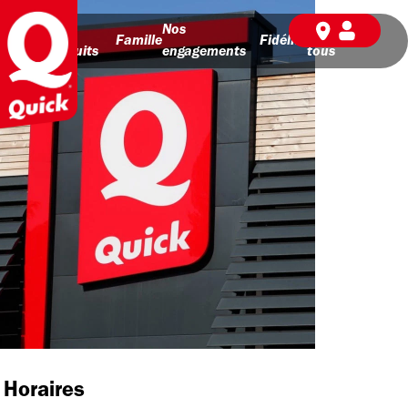
Nos
Nos
BD pour
Famille
Fidélité
produits
engagements
tous
Horaires