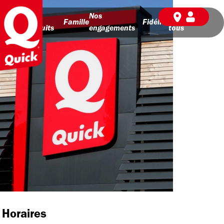
Nos
Nos
BD pour
Famille
Fidélité
produits
engagements
tous
Horaires