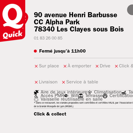
90 avenue Henri Barbusse
CC Alpha Park
78340
Les Clayes sous Bois
01 83 26 00 85
Fermé jusqu'à 11h00
Sur place
À emporter
Drive
Click 
Livraison
Service à table
Aire de jeux intérieure
Climatisation
Ta
Accès PMR
Wifi
Terrasse
Certificati
Vaisselle réutilisable en salle
* Dans ce restaurant, les viandes proposées sont contrôlées et certifiées HALAL par l'Association R
de la Grande Mosquée de Lyon (ARGML)
Click & collect