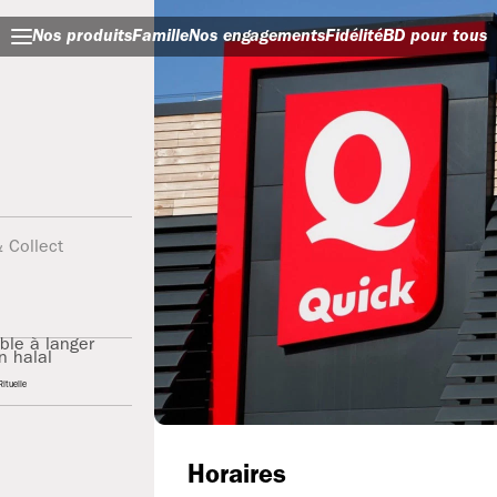
Nos produits
Famille
Nos engagements
Fidélité
BD pour tous
& Collect
ble à langer
on halal
ituelle
Horaires