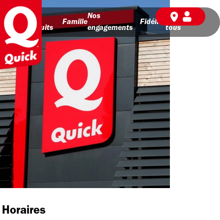
Nos
Nos
BD pour
Famille
Fidélité
produits
engagements
tous
Horaires