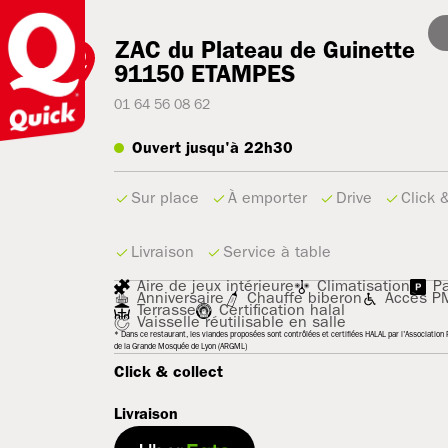
ZAC du Plateau de Guinette
91150
ETAMPES
01 64 56 08 62
Ouvert jusqu'à 22h30
Sur place
À emporter
Drive
Click 
Livraison
Service à table
Aire de jeux intérieure
Climatisation
Pa
Anniversaire
Chauffe biberon
Accès P
Terrasse
Certification halal
Vaisselle réutilisable en salle
* Dans ce restaurant, les viandes proposées sont contrôlées et certifiées HALAL par l'Association R
de la Grande Mosquée de Lyon (ARGML)
Click & collect
Livraison