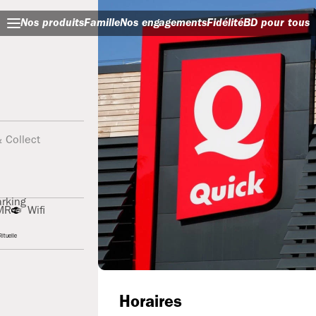
Nos produits
Famille
Nos engagements
Fidélité
BD pour tous
& Collect
rking
MR
Wifi
ituelle
Horaires