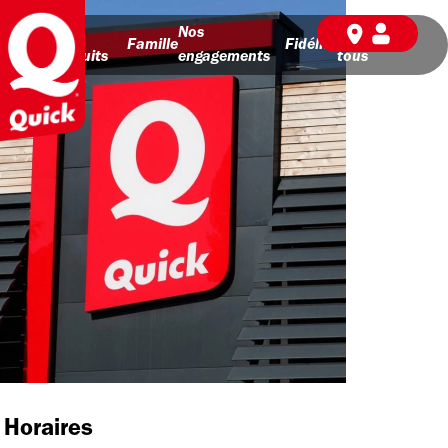
Nos
Nos
BD pour
Famille
Fidélité
produits
engagements
tous
Horaires