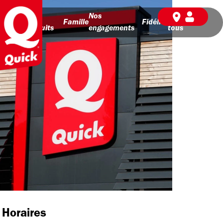
Nos
Nos
BD pour
Famille
Fidélité
produits
engagements
tous
Horaires