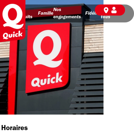
Nos
Nos
BD pour
Famille
Fidélité
produits
engagements
tous
Horaires