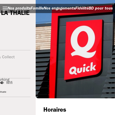
Nos produits
Famille
Nos engagements
Fidélité
BD pour tous
LA THALIE
& Collect
rking
R
Wifi
ituelle
Horaires