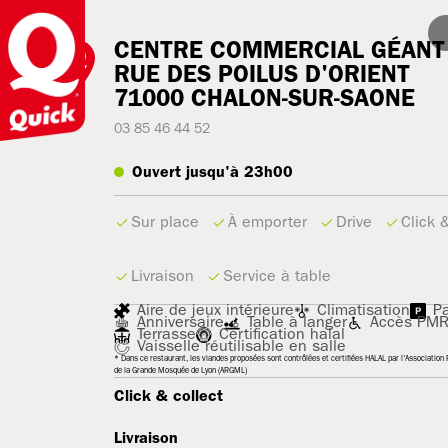
CENTRE COMMERCIAL GÉANT 
RUE DES POILUS D'ORIENT
71000
CHALON-SUR-SAONE
03 85 46 44 52
Ouvert jusqu'à 23h00
Sur place
À emporter
Drive
Click 
Livraison
Service à table
Aire de jeux intérieure
Climatisation
Pa
Anniversaire
Table à langer
Accès PM
Terrasse
Certification halal
Vaisselle réutilisable en salle
* Dans ce restaurant, les viandes proposées sont contrôlées et certifiées HALAL par l'Association R
de la Grande Mosquée de Lyon (ARGML)
Click & collect
Livraison