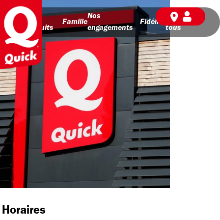
Nos
Nos
BD pour
Famille
Fidélité
produits
engagements
tous
Horaires