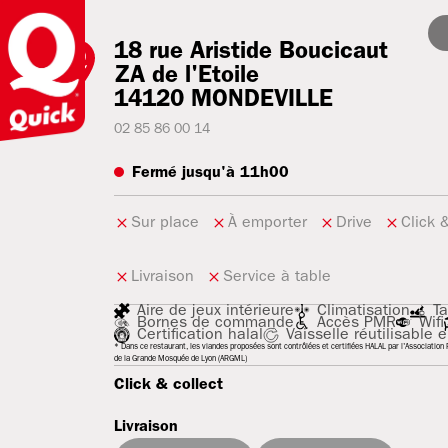
18 rue Aristide Boucicaut
ZA de l'Etoile
14120
MONDEVILLE
02 85 86 00 14
Fermé jusqu'à 11h00
Sur place
À emporter
Drive
Click 
Livraison
Service à table
Aire de jeux intérieure
Climatisation
Ta
Bornes de commande
Accès PMR
Wifi
Certification halal
Vaisselle réutilisable e
* Dans ce restaurant, les viandes proposées sont contrôlées et certifiées HALAL par l'Association R
de la Grande Mosquée de Lyon (ARGML)
Click & collect
Livraison