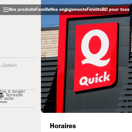
Nos produits
Famille
Nos engagements
Fidélité
BD pour tous
& Collect
ble à langer
Terrasse
n salle
ituelle
Horaires