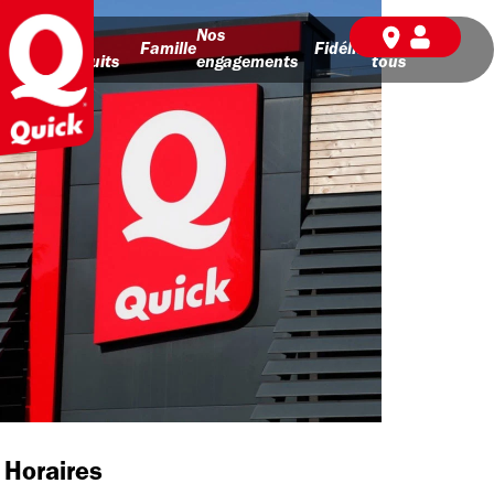
Nos
Nos
BD pour
Famille
Fidélité
produits
engagements
tous
Horaires