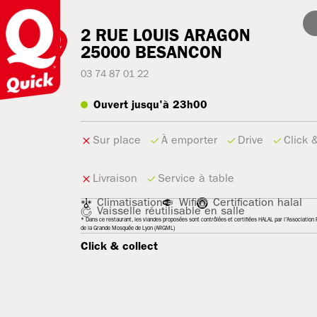
2 RUE LOUIS ARAGON
25000
BESANCON
03 74 87 01 22
Ouvert jusqu'à 23h00
Sur place
À emporter
Drive
Click 
Livraison
Service à table
Climatisation
Wifi
Certification halal
Vaisselle réutilisable en salle
* Dans ce restaurant, les viandes proposées sont contrôlées et certifiées HALAL par l'Association R
de la Grande Mosquée de Lyon (ARGML)
Click & collect