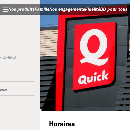
Nos produits
Famille
Nos engagements
Fidélité
BD pour tous
& Collect
ituelle
Horaires