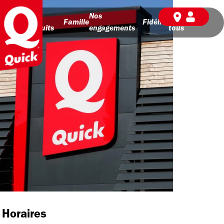
Nos
Nos
BD pour
Famille
Fidélité
produits
engagements
tous
Horaires