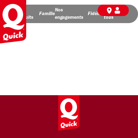
Nos
Nos
BD pour
Famille
Fidélité
produits
engagements
tous