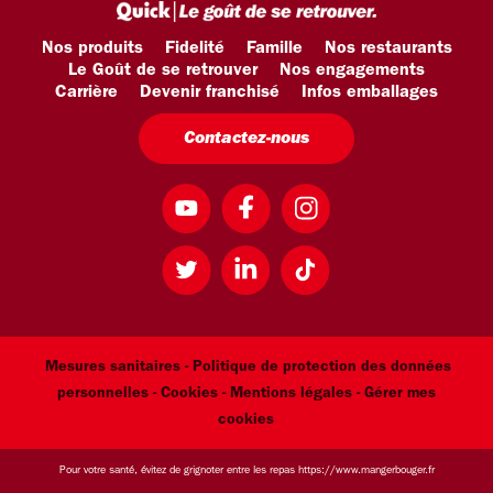
Nos produits
Fidelité
Famille
Nos restaurants
Le Goût de se retrouver
Nos engagements
Carrière
Devenir franchisé
Infos emballages
Contactez-nous
Mesures sanitaires -
Politique de protection des données
personnelles -
Cookies -
Mentions légales
- Gérer mes
cookies
Pour votre santé, évitez de grignoter entre les repas
https://www.mangerbouger.fr