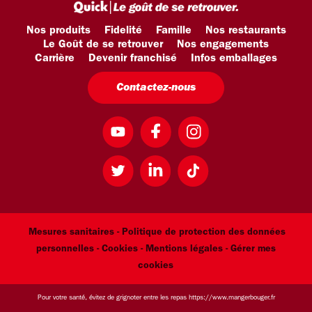
Nos produits
Fidelité
Famille
Nos restaurants
Le Goût de se retrouver
Nos engagements
Carrière
Devenir franchisé
Infos emballages
Contactez-nous
Mesures sanitaires -
Politique de protection des données
personnelles -
Cookies -
Mentions légales
- Gérer mes
cookies
Pour votre santé, évitez de grignoter entre les repas
https://www.mangerbouger.fr