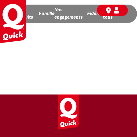
Nos
Nos
BD pour
Famille
Fidélité
produits
engagements
tous