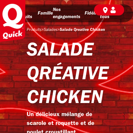
Nos
Nos
BD pour
Famille
Fidélité
produits
engagements
tous
Produits
>
Salades
>
Salade Qreative Chicken
SALADE
QRÉATIVE
CHICKEN
Un délicieux mélange de
scarole et roquette et de
poulet croustillant,