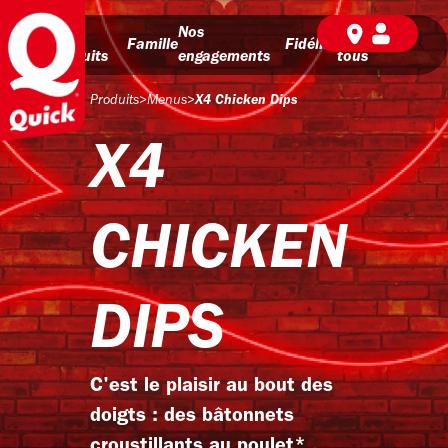
Nos
Nos
BD pour
Famille
Fidélité
produits
engagements
tous
Produits
>
Menus
>
X4 Chicken Dips
X4
CHICKEN
DIPS
C'est le plaisir au bout des
doigts : des bâtonnets
croustillants au poulet* ,