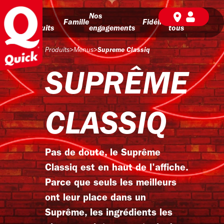
Nos
Nos
BD pour
Famille
Fidélité
produits
engagements
tous
Produits
>
Menus
>
Supreme Classiq
SUPRÊME
CLASSIQ
Pas de doute, le Suprême
Classiq est en haut de l'affiche.
Parce que seuls les meilleurs
ont leur place dans un
Suprême, les ingrédients les