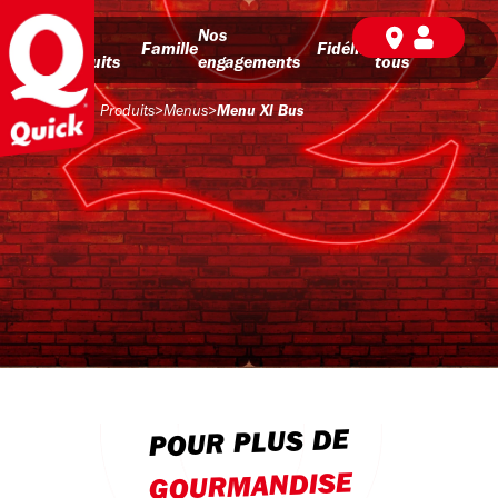
Nos
Nos
BD pour
Famille
Fidélité
produits
engagements
tous
Produits
>
Menus
>
Menu Xl Bus
POUR PLUS DE
GOURMANDISE