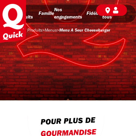
Nos
Nos
BD pour
Famille
Fidélité
produits
engagements
tous
Produits
>
Menus
>
Menu A 5eur Cheeseburger
POUR PLUS DE
GOURMANDISE