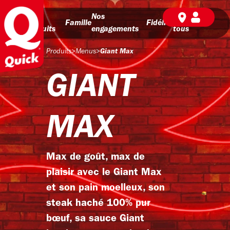
Nos
Nos
BD pour
Famille
Fidélité
produits
engagements
tous
Produits
>
Menus
>
Giant Max
GIANT
MAX
Max de goût, max de
plaisir avec le Giant Max
et son pain moelleux, son
steak haché 100% pur
bœuf, sa sauce Giant