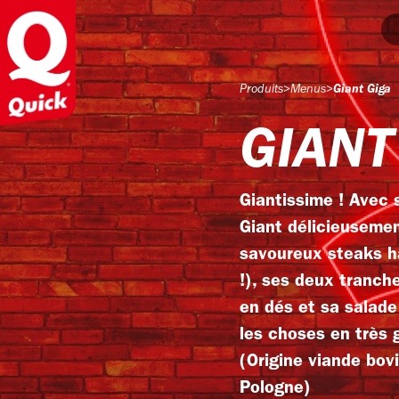
Produits
>
Menus
>
Giant Giga
GIANT
Giantissime ! Avec 
Giant délicieusemen
savoureux steaks 
!), ses deux tranch
en dés et sa salade
les choses en très 
(Origine viande bov
Pologne)