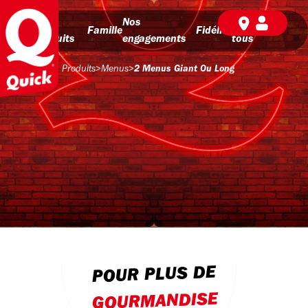
Nos
Nos
BD pour
Famille
Fidélité
produits
engagements
tous
Produits
>
Menus
>
2 Menus Giant Ou Long
POUR PLUS DE
GOURMANDISE