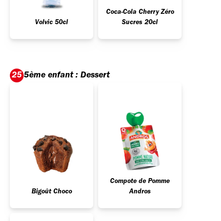
Coca-Cola Cherry Zéro
Volvic 50cl
Sucres 20cl
5ème enfant : Dessert
25
Compote de Pomme
Bigoût Choco
Andros