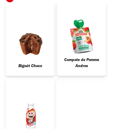
Compote de Pomme
Bigoût Choco
Andros