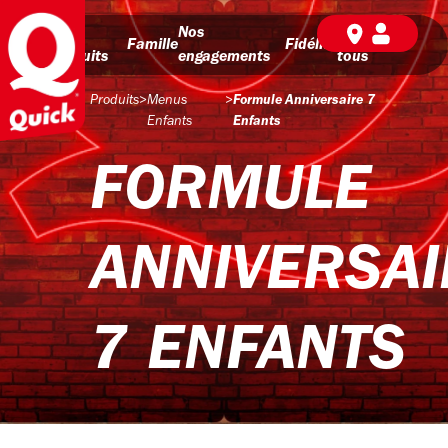
Nos
Nos
BD pour
Famille
Fidélité
produits
engagements
tous
Produits
>
Menus
>
Formule Anniversaire 7
Enfants
Enfants
FORMULE
ANNIVERSAI
7 ENFANTS