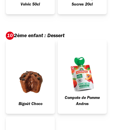
Volvic 50cl
Sucres 20cl
2ème enfant : Dessert
10
Compote de Pomme
Bigoût Choco
Andros