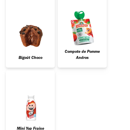
Compote de Pomme
Bigoût Choco
Andros
Mini Yop Fraise