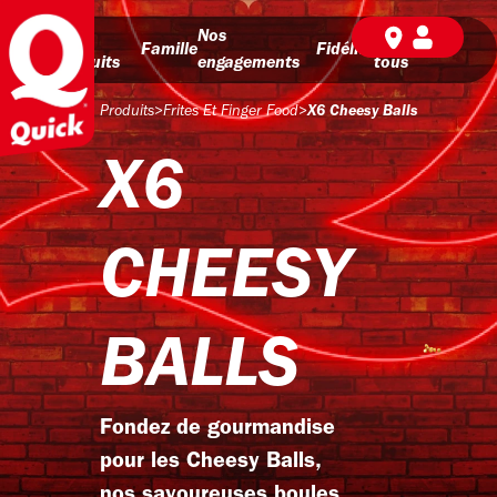
Nos
Nos
BD pour
Famille
Fidélité
produits
engagements
tous
Produits
>
Frites Et Finger Food
>
X6 Cheesy Balls
X6
CHEESY
BALLS
Fondez de gourmandise
pour les Cheesy Balls,
nos savoureuses boules