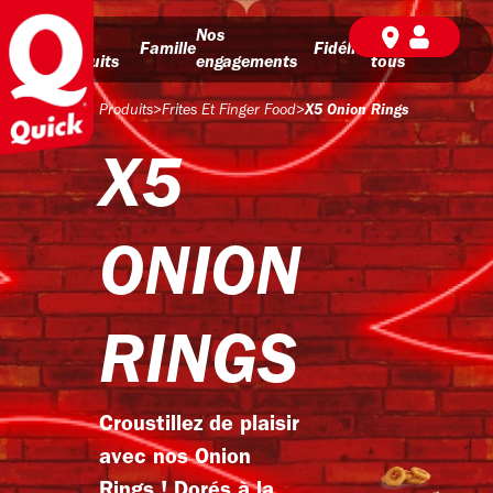
Nos
Nos
BD pour
Famille
Fidélité
produits
engagements
tous
Produits
>
Frites Et Finger Food
>
X5 Onion Rings
X5
ONION
RINGS
Croustillez de plaisir
avec nos Onion
Rings ! Dorés à la