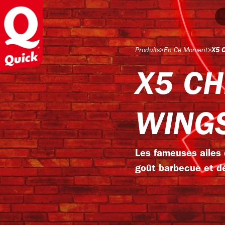
Produits
>
En Ce Moment
>
X5 
X5 CH
WING
Les fameuses ailes 
goût barbecue et dé