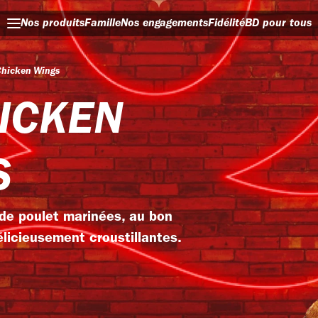
Nos produits
Famille
Nos engagements
Fidélité
BD pour tous
Chicken Wings
ICKEN
S
de poulet marinées, au bon
licieusement croustillantes.