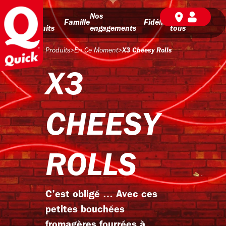
Nos
Nos
BD pour
Famille
Fidélité
produits
engagements
tous
Produits
>
En Ce Moment
>
X3 Cheesy Rolls
X3
CHEESY
ROLLS
C’est obligé … Avec ces
petites bouchées
fromagères fourrées à