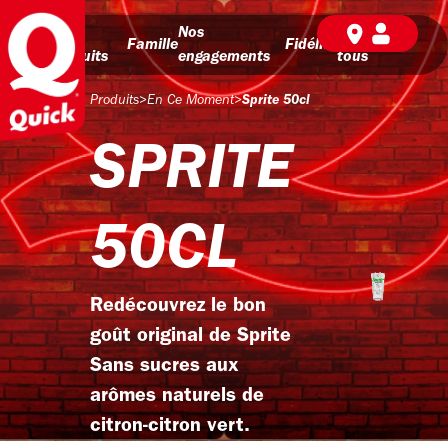
Nos
Nos
BD pour
Famille
Fidélité
produits
engagements
tous
Produits
>
En Ce Moment
>
Sprite 50cl
SPRITE
50CL
Redécouvrez le bon
goût original de Sprite
Sans sucres aux
arômes naturels de
citron-citron vert.