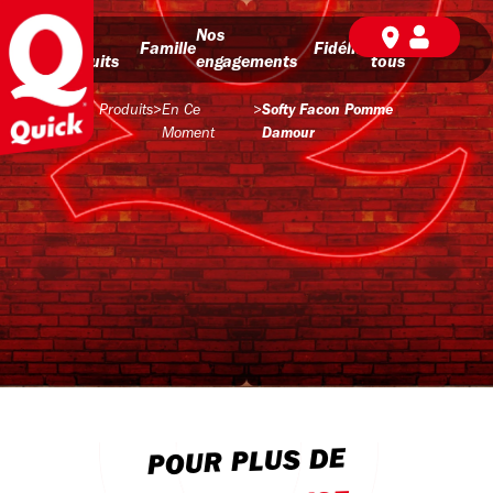
Nos
Nos
BD pour
Famille
Fidélité
produits
engagements
tous
Produits
>
En Ce
>
Softy Facon Pomme
Moment
Damour
POUR PLUS DE