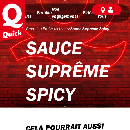
Nos
Nos
BD pour
Famille
Fidélité
produits
engagements
tous
Produits
>
En Ce Moment
>
Sauce Supreme Spicy
SAUCE
SUPRÊME
SPICY
CELA POURRAIT AUSSI