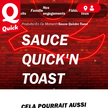
Nos
Nos
BD pour
Famille
Fidélité
produits
engagements
tous
Produits
>
En Ce Moment
>
Sauce Quickn Toast
SAUCE
QUICK'N
TOAST
CELA POURRAIT AUSSI