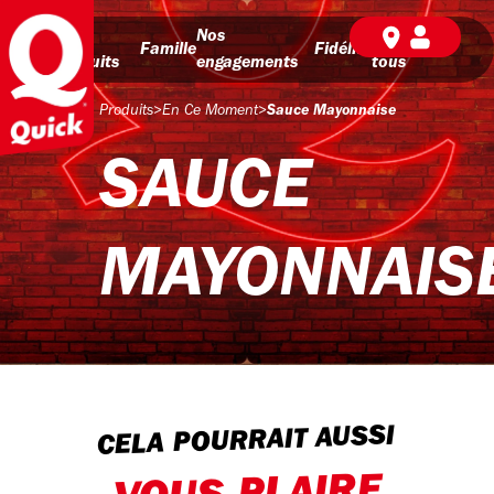
Nos
Nos
BD pour
Famille
Fidélité
produits
engagements
tous
Produits
>
En Ce Moment
>
Sauce Mayonnaise
SAUCE
MAYONNAIS
CELA POURRAIT AUSSI