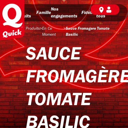
Nos
Nos
BD pour
Famille
Fidélité
produits
engagements
tous
Produits
>
En Ce
>
Sauce Fromagere Tomate
Moment
Basilic
SAUCE
FROMAGÈR
TOMATE
BASILIC