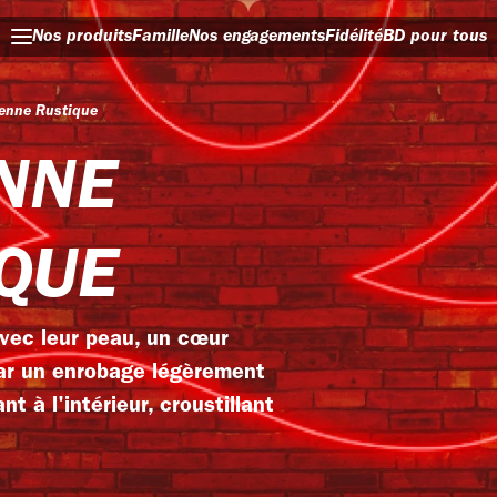
Nos produits
Famille
Nos engagements
Fidélité
BD pour tous
enne Rustique
NNE
QUE
avec leur peau, un cœur
ar un enrobage légèrement
nt à l'intérieur, croustillant