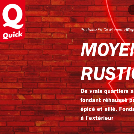
Produits
>
En Ce Moment
>
Moy
MOYE
RUSTI
De vrais quartiers 
fondant réhaussé p
épicé et aillé. Fonda
à l'extérieur