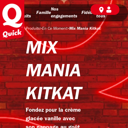
Nos
Nos
BD pour
Famille
Fidélité
produits
engagements
tous
Produits
>
En Ce Moment
>
Mix Mania Kitkat
MIX
MANIA
KITKAT
Fondez pour la crème
glacée vanille avec
son nappage au goût