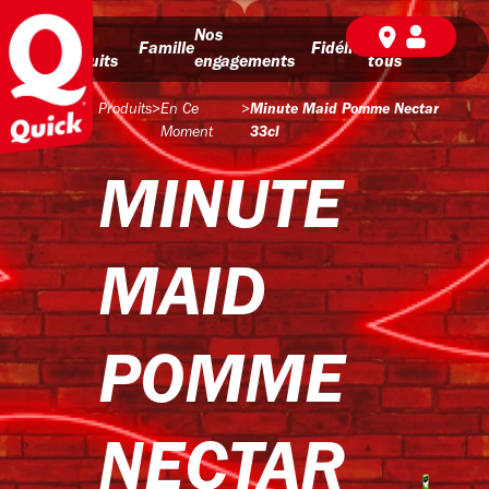
Nos
Nos
BD pour
Famille
Fidélité
produits
engagements
tous
Produits
>
En Ce
>
Minute Maid Pomme Nectar
Moment
33cl
MINUTE
MAID
POMME
NECTAR