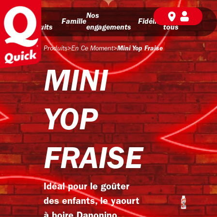
Nos
Nos
BD pour
Famille
Fidélité
produits
engagements
tous
Produits
>
En Ce Moment
>
Mini Yop Fraise
MINI
YOP
FRAISE
Idéal pour le goûter
des enfants, le yaourt
à boire Danonino,