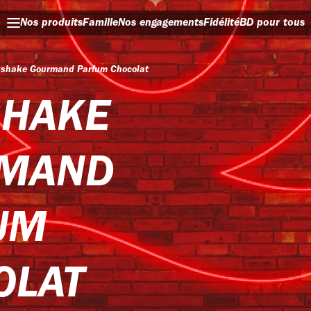
Nos produits
Famille
Nos engagements
Fidélité
BD pour tous
kshake Gourmand Parfum Chocolat
SHAKE
MAND
UM
OLAT