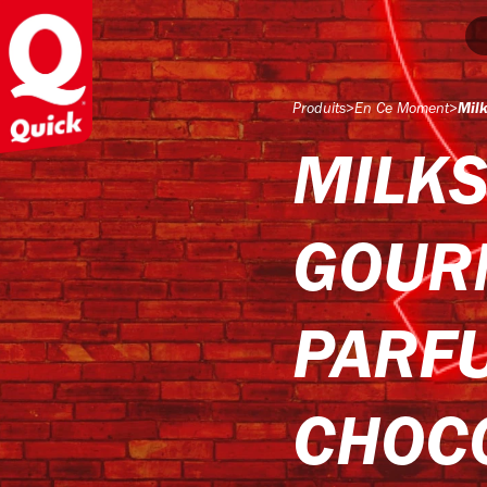
Produits
>
En Ce Moment
>
Mil
MILK
GOUR
PARF
CHOC