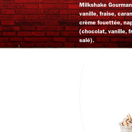
Milkshake Gourmand 
vanille, fraise, car
crème fouettée, nap
(chocolat, vanille, 
salé).