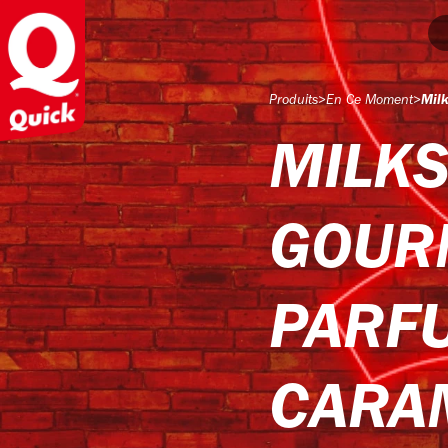
Produits
>
En Ce Moment
>
Mil
MILK
GOUR
PARF
CARA