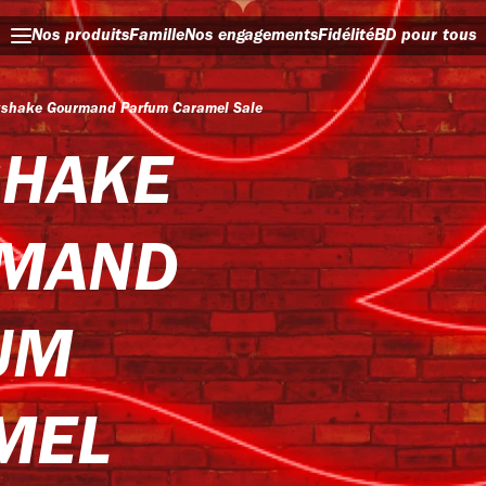
Nos produits
Famille
Nos engagements
Fidélité
BD pour tous
kshake Gourmand Parfum Caramel Sale
SHAKE
MAND
UM
MEL