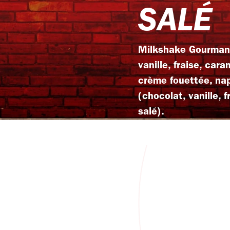
SALÉ
Milkshake Gourmand 
vanille, fraise, car
crème fouettée, nap
(chocolat, vanille, 
salé).