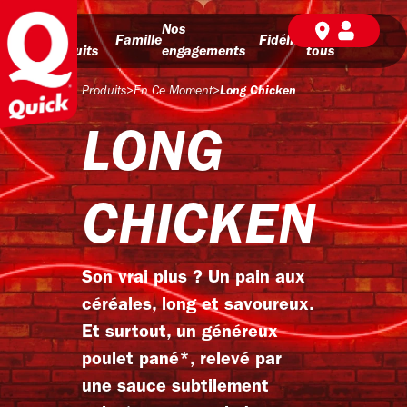
Nos
Nos
BD pour
Famille
Fidélité
produits
engagements
tous
Produits
>
En Ce Moment
>
Long Chicken
LONG
CHICKEN
Son vrai plus ? Un pain aux
céréales, long et savoureux.
Et surtout, un généreux
poulet pané*, relevé par
une sauce subtilement