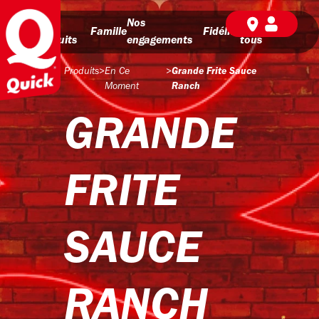
Nos
Nos
BD pour
Famille
Fidélité
produits
engagements
tous
Produits
>
En Ce
>
Grande Frite Sauce
Moment
Ranch
GRANDE
FRITE
SAUCE
RANCH