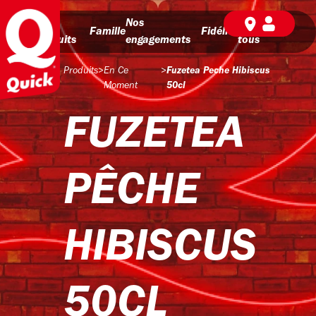
Nos
Nos
BD pour
Famille
Fidélité
produits
engagements
tous
Produits
>
En Ce
>
Fuzetea Peche Hibiscus
Moment
50cl
FUZETEA
PÊCHE
HIBISCUS
50CL