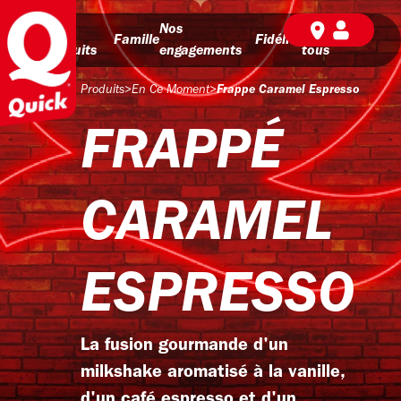
Nos
Nos
BD pour
Famille
Fidélité
produits
engagements
tous
Produits
>
En Ce Moment
>
Frappe Caramel Espresso
FRAPPÉ
CARAMEL
ESPRESSO
La fusion gourmande d'un
milkshake aromatisé à la vanille,
d'un café espresso et d'un