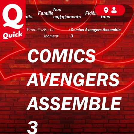
Nos
Nos
BD pour
Famille
Fidélité
produits
engagements
tous
Produits
>
En Ce
>
Comics Avengers Assemble
Moment
3
COMICS
AVENGERS
ASSEMBLE
3