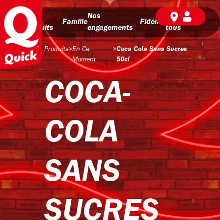
Nos
Nos
BD pour
Famille
Fidélité
produits
engagements
tous
Produits
>
En Ce
>
Coca Cola Sans Sucres
Moment
50cl
COCA-
COLA
SANS
SUCRES