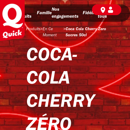
Nos
Nos
BD pour
Famille
Fidélité
produits
engagements
tous
Produits
>
En Ce
>
Coca Cola Cherry Zero
Moment
Sucres 50cl
COCA-
COLA
CHERRY
ZÉRO