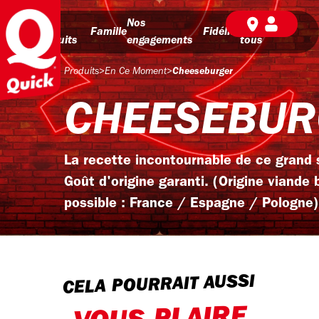
Nos
Nos
BD pour
Famille
Fidélité
produits
engagements
tous
Produits
>
En Ce Moment
>
Cheeseburger
CHEESEBUR
La recette incontournable de ce grand 
Goût d'origine garanti. (Origine viande 
possible : France / Espagne / Pologne)
CELA POURRAIT AUSSI